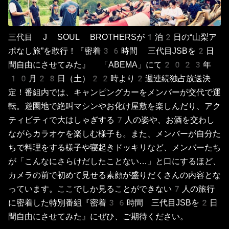
三代目 J SOUL BROTHERSが1泊2日の“山梨ア
ポなし旅”を敢行！『密着36時間 三代目JSBを2日
間自由にさせてみた』 「ABEMA」にて2023年
10月28日（土）22時より2週連続独占放送決
定！番組内では、キャンピングカーをメンバーが交代で運
転。遊園地で絶叫マシンやお化け屋敷を楽しんだり、アク
ティビティで大はしゃぎする7人の姿や、お酒を交わし
ながらカラオケを楽しむ様子も。また、メンバーが自分た
ちで料理をする様子や寝起きドッキリなど、メンバーたち
が「こんなにさらけだしたことない…」と口にするほど、
カメラの前で初めて見せる素顔が盛りだくさんの内容とな
っています。ここでしか見ることができない7人の旅行
に密着した特別番組『密着36時間 三代目JSBを2日
間自由にさせてみた』にぜひ、ご期待ください。