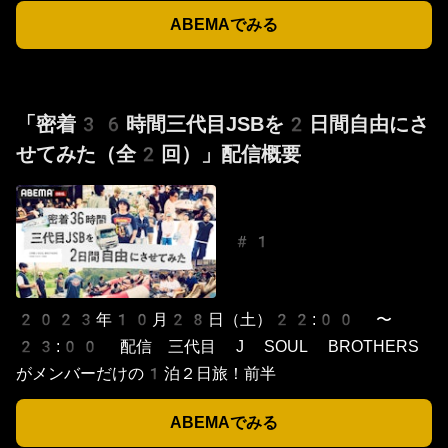
ABEMAでみる
「密着36時間三代目JSBを2日間自由にさ
せてみた（全2回）」配信概要
#1
2023年10月28日（土）22:00 〜
23:00 配信 三代目 J SOUL BROTHERS
がメンバーだけの1泊２日旅！前半
ABEMAでみる