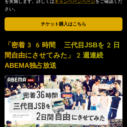
を実施します。詳しくは
キャンペーンページ
をご確認くだ
さい。
チケット購入はこちら
「密着36時間 三代目JSBを2日
間自由にさせてみた」2週連続
ABEMA独占放送