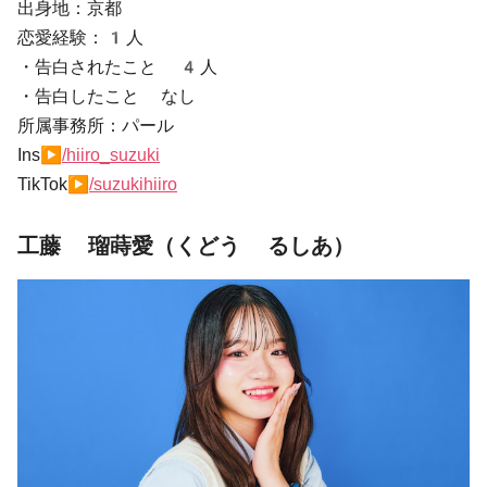
出身地：京都
恋愛経験：1人
・告白されたこと 4人
・告白したこと なし
所属事務所：パール
Ins▶
/hiiro_suzuki
TikTok▶
/suzukihiiro
工藤 瑠蒔愛（くどう るしあ）