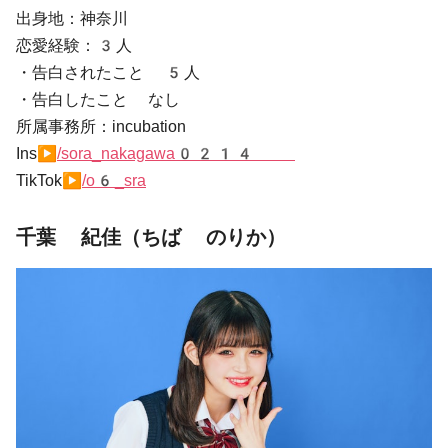
出身地：神奈川
恋愛経験：3人
・告白されたこと 5人
・告白したこと なし
所属事務所：incubation
Ins▶
/sora_nakagawa0214
TikTok▶
/o6_sra
千葉 紀佳（ちば のりか）