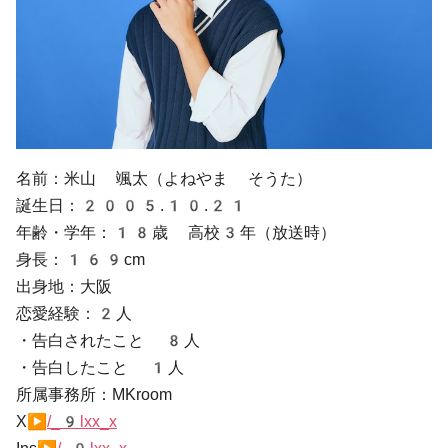
名前：米山 颯太（よねやま そうた）
誕生日：2005.10.21
年齢・学年：18歳 高校3年（放送時）
身長：169cm
出身地：大阪
恋愛経験：2人
・告白されたこと 8人
・告白したこと 1人
所属事務所：MKroom
X▶
/_9lxx_x