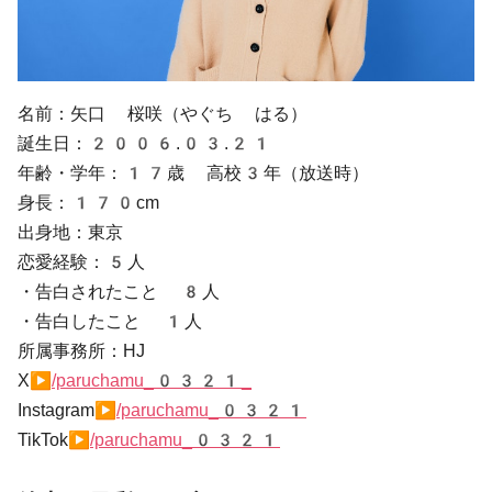
名前：矢口 桜咲（やぐち はる）
誕生日：2006.03.21
年齢・学年：17歳 高校3年（放送時）
身長：170cm
出身地：東京
恋愛経験：5人
・告白されたこと 8人
・告白したこと 1人
所属事務所：HJ
X▶
/paruchamu_0321_
Instagram▶
/paruchamu_0321
TikTok▶
/paruchamu_0321