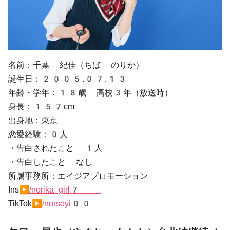
名前：千葉 紀佳（ちば のりか）
誕生日：2005.07.13
年齢・学年：18歳 高校3年（放送時）
身長：157cm
出身地：東京
恋愛経験：0人
・告白されたこと 1人
・告白したこと なし
所属事務所：エイジアプロモーション
Ins▶
/norika_girl7
TikTok▶
/norsoyi00