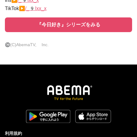
Ins▶
/_9lxx_x
TikTok▶
/_9lxx_x
『今日好き』シリーズをみる
©
(C)AbemaTV, Inc.
利用規約