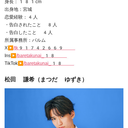
身長：181cm
出身地：宮城
恋愛経験：4人
・告白されたこと 8人
・告白したこと 4人
所属事務所：パルム
X▶
/tk91742669
Ins▶
/baretakunai_18
TikTok▶
/baretakunai_18
松田 謙希（まつだ ゆずき）