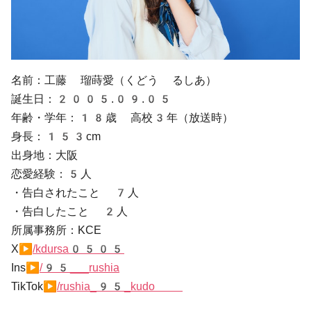
名前：工藤 瑠蒔愛（くどう るしあ）
誕生日：2005.09.05
年齢・学年：18歳 高校3年（放送時）
身長：153cm
出身地：大阪
恋愛経験：5人
・告白されたこと 7人
・告白したこと 2人
所属事務所：KCE
X▶
/kdursa0505
Ins▶
/95___rushia
TikTok▶
/rushia_95_kudo