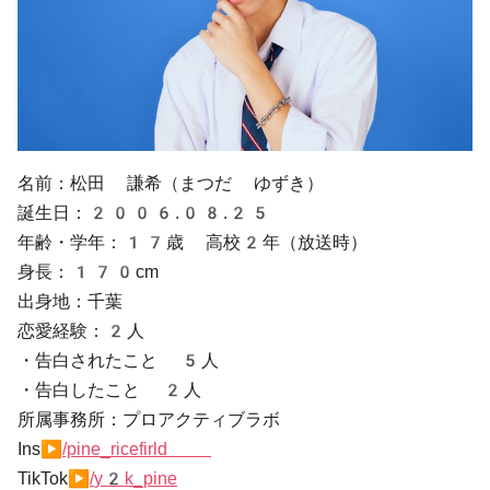
名前：松田 謙希（まつだ ゆずき）
誕生日：2006.08.25
年齢・学年：17歳 高校2年（放送時）
身長：170cm
出身地：千葉
恋愛経験：2人
・告白されたこと 5人
・告白したこと 2人
所属事務所：プロアクティブラボ
Ins▶
/pine_ricefirld
TikTok▶
/
y2k_pine