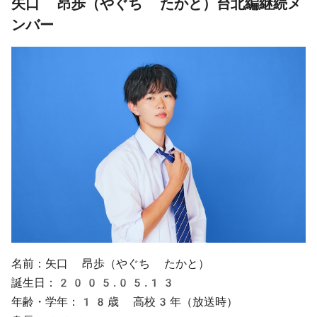
矢口 昂歩（やぐち たかと）台北編継続メ
ンバー
名前：矢口 昂歩（やぐち たかと）
誕生日：2005.05.13
年齢・学年：18歳 高校3年（放送時）