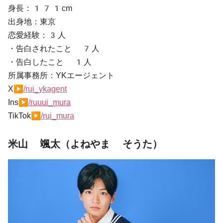
身長：171cm
出身地：東京
恋愛経験：3人
・告白されたこと 7人
・告白したこと 1人
所属事務所：YKエージェント
X▶
/rui_ykagent
Ins▶
/ruuui_mura
TikTok▶
/rui_mura
米山 颯太（よねやま そうた）