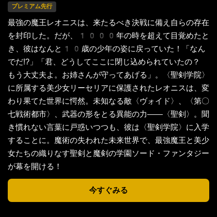
プレミアム先行
最強の魔王レオニスは、来たるべき決戦に備え自らの存在
を封印した。だが、1000年の時を超えて目覚めたと
き、彼はなんと10歳の少年の姿に戻っていた！「なん
でだ!?」「君、どうしてここに閉じ込められていたの？
もう大丈夫よ。お姉さんが守ってあげる」。〈聖剣学院〉
に所属する美少女リーセリアに保護されたレオニスは、変
わり果てた世界に愕然。未知なる敵〈ヴォイド〉、〈第〇
七戦術都市〉、武器の形をとる異能の力――〈聖剣〉。聞
き慣れない言葉に戸惑いつつも、彼は〈聖剣学院〉に入学
することに。魔術の失われた未来世界で、最強魔王と美少
女たちの織りなす聖剣と魔剣の学園ソード・ファンタジー
が幕を開ける！
今すぐみる