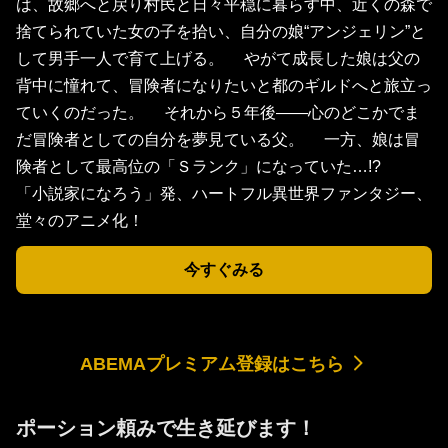
は、故郷へと戻り村民と日々平穏に暮らす中、近くの森で
捨てられていた女の子を拾い、自分の娘“アンジェリン”と
して男手一人で育て上げる。 やがて成長した娘は父の
背中に憧れて、冒険者になりたいと都のギルドへと旅立っ
ていくのだった。 それから５年後――心のどこかでま
だ冒険者としての自分を夢見ている父。 一方、娘は冒
険者として最高位の「Ｓランク」になっていた…!?
「小説家になろう」発、ハートフル異世界ファンタジー、
堂々のアニメ化！
今すぐみる
ABEMAプレミアム登録はこちら
ポーション頼みで生き延びます！