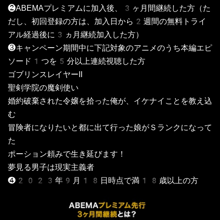
❷ABEMAプレミアムに加入後、3ヶ月間継続した方（た
だし、初回登録の方は、加入日から2週間の無料トライ
アル経過後に3ヵ月継続加入した方）
❸キャンペーン期間中に下記対象のアニメのうち本編エピ
ソード1つを5分以上連続視聴した方
ゴブリンスレイヤーII
聖剣学院の魔剣使い
婚約破棄された令嬢を拾った俺が、イケナイことを教え込
む
冒険者になりたいと都に出て行った娘がＳランクになって
た
ポーション頼みで生き延びます！
夢見る男子は現実主義者
❹2023年9月18日時点で満18歳以上の方