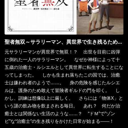
聖者無双～サラリーマン、異世界で生き残るために歩む道～
元サラリーマンが異世界で無双！？ 出世を目前に凶弾
に倒れた一人のサラリーマン。 なぜか神様によって十
五歳の治癒士・ルシエルとして異世界に転生することにな
ってしまった。 しかも生まれ落ちたこの国では、治癒
士は嫌われ者のようで……。 身の危険を感じたルシエ
ルは、護身のため敢えて冒険者ギルドの門を叩く。 し
かし、訓練は想像以上に厳しく、 さらには「物体X」と
いう謎の飲み物を飲まされる毎日。 あれ？ 何だか治
癒士とは関係ない生活のような……？ “ドＭ”で”ゾン
ビ”な“治癒士”の生き残りをかけた日常が始まる――！