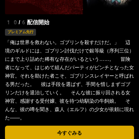
10/6配信開始
プレミアム先行
「俺は世界を救わない。ゴブリンを殺すだけだ。」 辺
境のギルドには、ゴブリン討伐だけで銀等級（序列三位）
にまで上り詰めた稀有な存在がいるという……。 冒険
者になって、はじめて組んだパーティがピンチとなった女
神官。それを助けた者こそ、ゴブリンスレイヤーと呼ばれ
る男だった。 彼は手段を選ばず、手間を惜しまずゴブ
リンだけを退治していく。 そんな彼に振り回される女
神官、感謝する受付嬢、彼を待つ幼馴染の牛飼娘。 そ
んな、彼の噂を聞き、森人（エルフ）の少女が依頼に現れ
た――。
今すぐみる