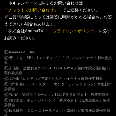
・本キャンペーンに関するお問い合わせは
「チャットでお問い合わせ」
までご連絡ください。
※ご質問内容によっては回答に時間がかかる場合や、お答
えできない場合もあります。
・株式会社AbemaTV
「プライバシーポリシー」
を必ず
お読みください。
©
AbemaTV, Inc.
©
蝸牛くも・SBクリエイティブ／ゴブリンスレイヤー2製作委員
会
©
志瑞祐・遠坂あさぎ／ＫＡＤＯＫＡＷＡ／聖剣学院の魔剣使い
製作委員会
©
ふか田さめたろう／主婦と生活社・イケナイ教製作委員会
©
門司柿家/アース・スター エンターテイメント/Sランク娘製作
委員会
©
FUNA・講談社／ポーション頼みで生き延びます！製作委員会
©
おけまる・ホビージャパン／『夢見る男子は現実主義者』製作
委員会
©
秋風緋色・ブロッコリーライオン・講談社／聖者無双製作委員
会