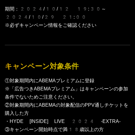
対象期間内にABEMAプレミア
期間：2024/10/12 19:30～
2024/10/29 21:00
※必ずキャンペーン情報をご確認ください
キャンペーン対象条件
①対象期間内にABEMAプレミアムに登録
※「広告つきABEMAプレミアム」はキャンペーンの参加
条件でないためご注意ください。
②対象期間内にABEMAの対象配信のPPV通しチケットを
購入した方
・HYDE [INSIDE] LIVE 2024 -EXTRA-
③キャンペーン開始時点で満18歳以上の方