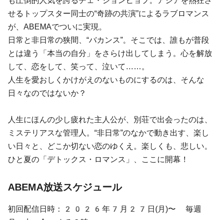
も圧倒的人気を誇るチェ・ジョンヒョプ。アジアを熱狂さ
せるトップスター同士の“奇跡の共演”によるラブロマンス
が、ABEMAでついに実現。
日常と非日常の狭間、“バカンス”。そこでは、誰もが普段
とは違う「本当の自分」をさらけ出してしまう。心を解放
して、恋をして、笑って、泣いて……。
人生を愛おしくかけがえのないものにするのは、そんな
日々なのではないか？
人生にほんの少し疲れた主人公が、別荘で出会ったのは、
ミステリアスな管理人。“非日常”のなかで動き出す、楽し
い日々と、どこか切ない恋のゆくえ。楽しくも、悲しい。
ひと夏の「デトックス・ロマンス」、ここに開幕！
ABEMA放送スケジュール
初回配信日時：2026年7月27日(月)〜 毎週