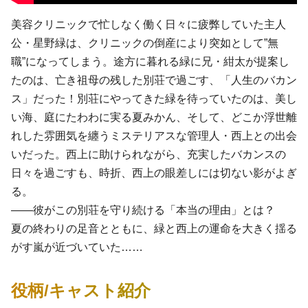
美容クリニックで忙しなく働く日々に疲弊していた主人
公・星野緑は、クリニックの倒産により突如として”無
職”になってしまう。途方に暮れる緑に兄・紺太が提案し
たのは、亡き祖母の残した別荘で過ごす、「人生のバカン
ス」だった！別荘にやってきた緑を待っていたのは、美し
い海、庭にたわわに実る夏みかん、そして、どこか浮世離
れした雰囲気を纏うミステリアスな管理人・西上との出会
いだった。西上に助けられながら、充実したバカンスの
日々を過ごすも、時折、西上の眼差しには切ない影がよぎ
る。
――彼がこの別荘を守り続ける「本当の理由」とは？
夏の終わりの足音とともに、緑と西上の運命を大きく揺る
がす嵐が近づいていた……
役柄/キャスト紹介