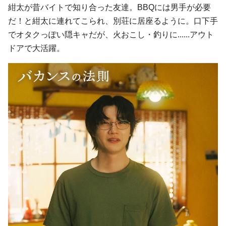
紺太が昔バイトで知り合った友達。BBQには男手が必要
だ！と紺太に連れてこられ、別荘に居座るように。口下手
でオタクっぽい隠キャだが、火おこし・釣りに......アウト
ドアで大活躍。