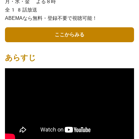
月・水・金 よる８時
全18話放送
ABEMAなら無料・登録不要で視聴可能！
ここからみる
あらすじ