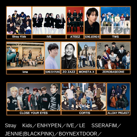
Stray Kids／ENHYPEN／IVE／LE SSERAFIM／
JENNIE(BLACKPINK)／BOYNEXTDOOR／