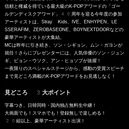
信頼と権威を得ている最大級のK-POPアワードの「ゴー
ルデンディスクアワード」40周年を迎る今年度の参加
アーティストは、Stray Kids、IVE、ENHYPEN、LE
SSERAFIM、ZEROBASEONE、BOYNEXTDOORなどの
豪華アーティストが大集結。
MCは昨年に引き続き、ソン・シギョン、ムン・ガヨンが
就任！さらにプレゼンターには、人気俳優のソン・ジュン
ギ、ビョン・ウソク、アン・ヒョソプが抜擢！
一夜限りのスペシャルステージから、感動の受賞スピーチ
まで見どころ満載のK-POPアワードをお見逃しなく！
見どころ 3大ポイント
字幕つき、日韓同時・国内独占無料生中継！
大画面でも！スマホでも！登録無しで楽しめる！
20組以上、豪華アーティスト出演！