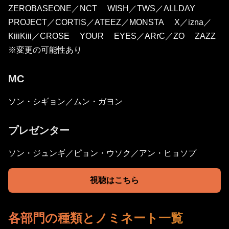
ZEROBASEONE／NCT WISH／TWS／ALLDAY
PROJECT／CORTIS／ATEEZ／MONSTA X／izna／
KiiiKiii／CROSE YOUR EYES／ARrC／ZO ZAZZ
※変更の可能性あり
MC
ソン・シギョン／ムン・ガヨン
プレゼンター
ソン・ジュンギ／ピョン・ウソク／アン・ヒョソプ
視聴はこちら
各部門の種類とノミネート一覧