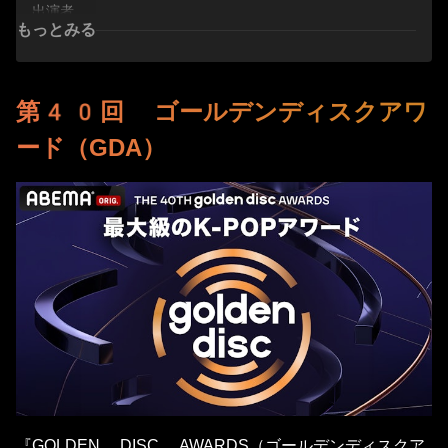
出演者
もっとみる
MC
プレゼンター
第40回 ゴールデンディスクアワ
各部門の種類とノミネート一覧
ード（GDA）
デジタル音源部門（Song Division）
アルバム部門（Album Division）
新人賞（Rookie Artist Award）
特別賞
人気投票賞
過去授賞式配信日程
第39回 ゴールデンディスクアワード（2025
年）
『GOLDEN DISC AWARDS（ゴールデンディスクア