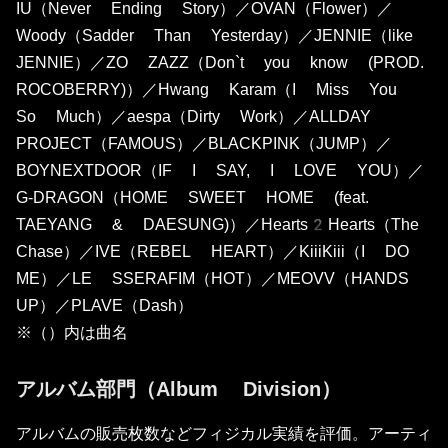
IU（Never Ending Story）／OVAN（Flower）／
Woody（Sadder Than Yesterday）／JENNIE（like
JENNIE）／ZO ZAZZ（Don`t you know (PROD.
ROCOBERRY)）／Hwang Karam（I Miss You
So Much）／aespa（Dirty Work）／ALLDAY
PROJECT（FAMOUS）／BLACKPINK（JUMP）／
BOYNEXTDOOR（IF I SAY, I LOVE YOU）／
G-DRAGON（HOME SWEET HOME (feat.
TAEYANG & DAESUNG)）／Hearts2Hearts（The
Chase）／IVE（REBEL HEART）／KiiiKiii（I DO
ME）／LE SSERAFIM（HOT）／MEOVV（HANDS
UP）／PLAVE（Dash）
※（）内は曲名
アルバム部門（Album Division）
アルバムの販売枚数などフィジカル実績を評価。アーティ