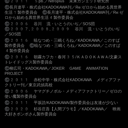
©
2011 5pb.／Nitroplus 未来ガジェット研究所
©
長月達平・株式会社KADOKAWA刊／Re:ゼロから始める異世界
生活1製作委員会 ©長月達平・株式会社KADOKAWA刊／Re:ゼ
ロから始める異世界生活4製作委員会
©
2006 谷川 流・いとうのいぢ／SOS団
©2007,2008,2009 谷川 流・いとうのいぢ
／SOS団
©
2016 暁なつめ・三嶋くろね／KADOKAWA／このすば
製作委員会 ©暁なつめ・三嶋くろね／KADOKAWA／このすば
4製作委員会
©
2016 朝霧カフカ・春河35/ＫＡＤＯＫＡＷＡ/文豪ス
トレイドッグス製作委員会
©
柳広司・KADOKAWA／JOKER GAME ANIMATION
PROJECT
©
2011 赤松中学・株式会社KADOKAWA メディアファ
クトリー刊／東京武偵高校
©
2006 ヤマグチノボル・メディアファクトリー／ゼロの
使い魔製作委員会
©
2011 平坂読/KADOKAWA/製作委員会は友達が少ない
©
2020 杉谷庄吾【人間プラモ】／KADOKAWA／ 映画
大好きポンポさん製作委員会