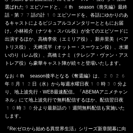
選ばれた9エピソードと、4th season《喪失編》最終
話・第77話の計10エピソードを、各話にゆかりのあ
るキャストによるビジュアルコメンタリーとともにお届
け。小林裕介（ナツキ・スバル役）が全てのエピソードに
出演するほか、高橋李依（エミリア役）、新井里美（ベア
トリス役）、天﨑滉平（オットー・スーウェン役）、水瀬
いのり（レム役）、髙橋ミナミ（テレシア・ヴァン・アス
トレア役）ら豪華キャスト陣が続々と登場いたします。
なお4th season後半となる《奪還編》は、2026
年8月12日（水）から毎週水曜日夜10時30分よ
り、地上波先行・WEB最速配信。「ABEMAアニメチャン
ネル」にて地上波先行で無料配信するほか、配信翌日夜
10時30分より最新話の1週間無料配信も実施いた
します。
『Re:ゼロから始める異世界生活』シリーズ新章開幕に向